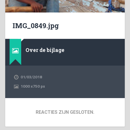
IMG_0849.jpg
Over de bijlage
01/03/2018
1000
x
750 px
REACTIES ZIJN GESLOTEN.